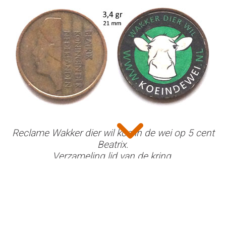
expand_more
Reclame Wakker dier wil koe in de wei op 5 cent
Beatrix.
Verzameling lid van de kring.